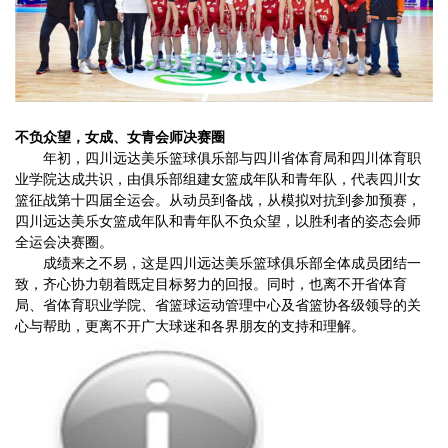
不负众望，女成、女青会师决赛圈
年初，四川远达美乐篮球俱乐部与四川省体育局和四川体育职
业学院达成共识，由俱乐部组建女篮成年队和青年队，代表四川女
篮征战第十四届全运会。从动员到备战，从模拟对抗到参加预赛，
四川远达美乐女篮成年队和青年队不负众望，以胜利者的姿态会师
全运会决赛圈。
成绩来之不易，这是四川远达美乐篮球俱乐部全体成员团结一
致，齐心协力朝着既定目标努力的回报。同时，也离不开省体育
局、省体育职业学院、省篮球运动管理中心及省篮协各级领导的关
心与帮助，更离不开广大球迷和各界朋友的支持和理解。