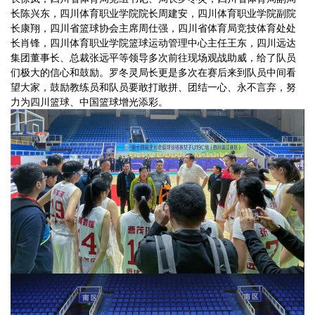
长陈兴东，四川体育职业学院院长周建安，四川体育职业学院副院
长康翔，四川省篮球协会主席周仕强，四川省体育局竞技体育处处
长肖锋，四川体育职业学院篮球运动管理中心主任王东，四川远达
集团董事长、总裁张远平等领导多次前往现场观战助威，给了队员
们极大的信心和鼓励。罗冬灵局长更是多次在赛后来到队员中间看
望大家，鼓励教练员和队员要敢打敢拼、团结一心、永不言弃，努
力为四川篮球、中国篮球增光添彩。