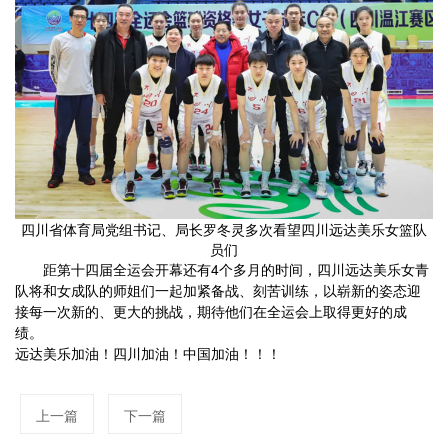
四川省体育局党组书记、局长罗冬灵多次看望四川远达美乐女篮队
员们
距第十四届全运会开幕还有4个多月的时间，四川远达美乐女青
队将和女成队的师姐们一起加紧备战、刻苦训练，以崭新的姿态迎
接每一次新的、更大的挑战，期待他们在全运会上取得更好的成
绩。
远达美乐加油！四川加油！中国加油！！！
上一篇
下一篇