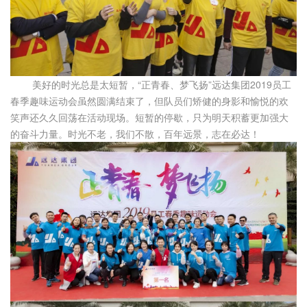
美好的时光总是太短暂，“正青春、梦飞扬”远达集团2019员工
春季趣味运动会虽然圆满结束了，但队员们矫健的身影和愉悦的欢
笑声还久久回荡在活动现场。短暂的停歇，只为明天积蓄更加强大
的奋斗力量。时光不老，我们不散，百年远景，志在必达！