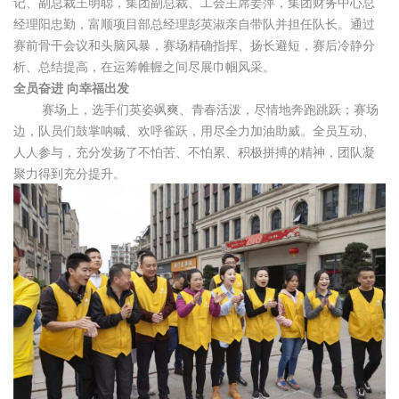
记、副总裁王明聪，集团副总裁、工会主席姜萍，集团财务中心总
经理阳忠勤，富顺项目部总经理彭英淑亲自带队并担任队长。通过
赛前骨干会议和头脑风暴，赛场精确指挥、扬长避短，赛后冷静分
析、总结提高，在运筹帷幄之间尽展巾帼风采。
全员奋进 向幸福出发
赛场上，选手们英姿飒爽、青春活泼，尽情地奔跑跳跃；赛场
边，队员们鼓掌呐喊、欢呼雀跃，用尽全力加油助威。全员互动、
人人参与，充分发扬了不怕苦、不怕累、积极拼搏的精神，团队凝
聚力得到充分提升。