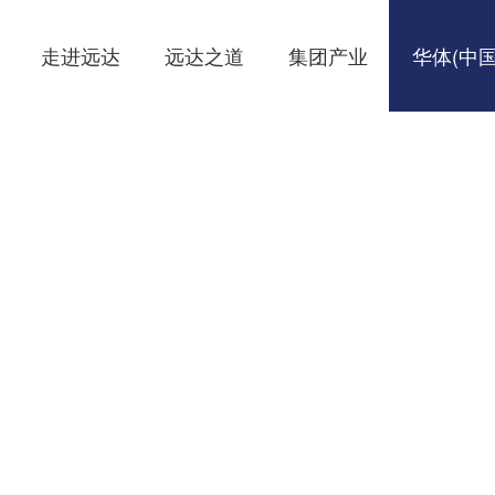
走进远达
远达之道
集团产业
华体(中国