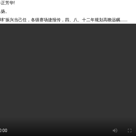
正芳华!
名扬。
”振兴当己任，各级赛场捷报传，四、八、十二年规划高瞻远瞩......