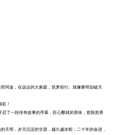
迹而同途，在远达的大家庭，筑梦前行。就像黎明划破天
精彩！
，开启了一段传奇故事的序幕，匠心酿就的美味，愈陈愈香
晓的天明，岁月沉淀的甘甜，越久越浓郁；二十年的奋进，