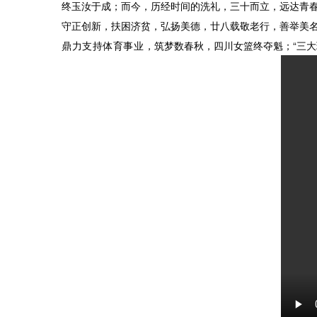
终玉汝于成；而今，历经时间的洗礼，三十而立，远达青春
守正创新，扶困济贫，弘扬美德，廿八载敬老行，善举美
鼎力支持体育事业，
筑梦数春秋，四川女篮终夺魁；“三大球