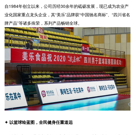
自1984年创立以来，公司历经30余年的砥砺发展，现已成为农业产
业化国家重点龙头企业，其“美乐”品牌获“中国驰名商标”、“四川省名
牌产品”等诸多殊荣，系列产品畅销全球。
✦ 以篮球绘蓝图，全民健身任重道远