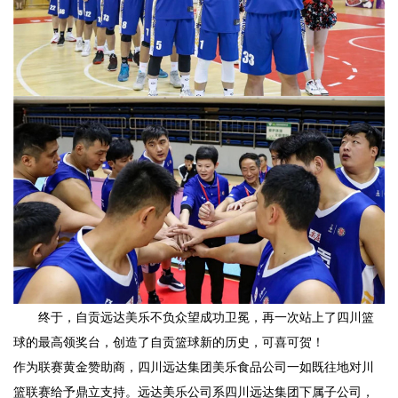
终于，自贡远达美乐不负众望成功卫冕，再一次站上了四川篮
球的最高领奖台，创造了自贡篮球新的历史，可喜可贺！
作为联赛黄金赞助商，四川远达集团美乐食品公司一如既往地对川
篮联赛给予鼎立支持。远达美乐公司系四川远达集团下属子公司，