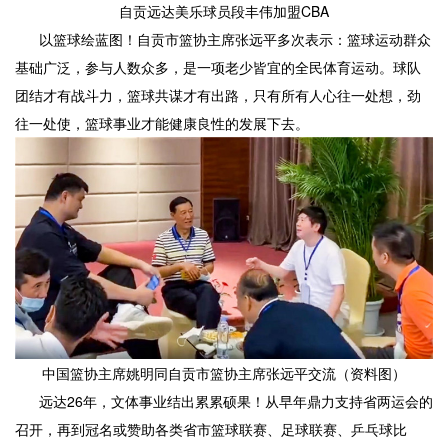
自贡远达美乐球员段丰伟加盟CBA
以篮球绘蓝图！自贡市篮协主席张远平多次表示：篮球运动群众
基础广泛，参与人数众多，是一项老少皆宜的全民体育运动。球队
团结才有战斗力，篮球共谋才有出路，只有所有人心往一处想，劲
往一处使，篮球事业才能健康良性的发展下去。
中国篮协主席姚明同自贡市篮协主席张远平交流（资料图）
远达26年，文体事业结出累累硕果！从早年鼎力支持省两运会的
召开，再到冠名或赞助各类省市篮球联赛、足球联赛、乒乓球比