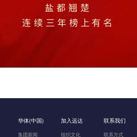
华体(中国)
加入远达
联系我们
集团新闻
组织文化
联系方式