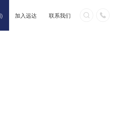
)
加入远达
联系我们