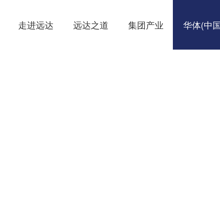
走进远达
远达之道
集团产业
华体(中国