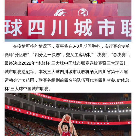
在疫情可控的情况下，赛事将在6-8月期间举办，实行赛会制单
循环“分区赛”、“四分之一决赛”，交叉主客场制“半决赛”、“总决赛”，
最终决出2022年“体总杯”三大球中国城市联赛选拔赛暨三大球四川
城市联赛总冠军。本次三大球四川城市联赛将纳入四川省第十四届
运动会计奖范围，联赛各组别前四名的队伍可代表四川省参加“体总
杯”三大球中国城市联赛。