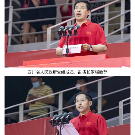
四川省人民政府党组成员、副省长罗强致辞