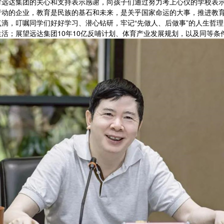
对远达集团的关心和支持表示感谢，向孩子们通过努力考上心仪的学校表
行动的企业，教育是民族的基石和未来，是关乎国家命运的大事，推进教
滴，叮嘱同学们好好学习、潜心钻研，牢记“先做人、后做事”的人生哲
活；展望远达集团10年10亿反哺计划、体育产业发展规划，以及同等条