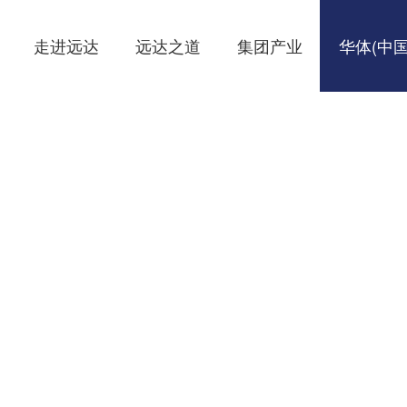
走进远达
远达之道
集团产业
华体(中国