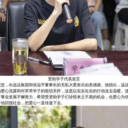
受助学子代表发言
贺，向远达集团和张远平董事长的无私大爱表示由衷感谢。他指出，远达
的爱心流露和对莘莘学子的殷切关怀，这是以实实在在的行动送去温暖、
育事业发展不懈努力，希望受资助学子们珍惜来之不易的机会，化爱心为
行动回报社会，把爱心一直传递下去。